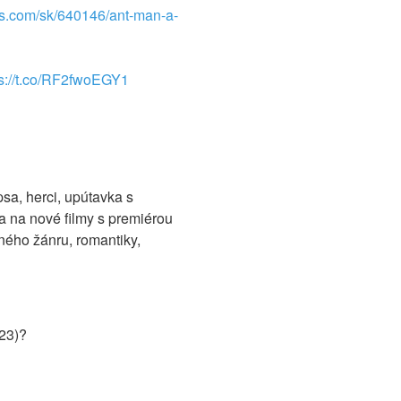
es.com/sk/640146/ant-man-a-
ps://t.co/RF2fwoEGY1
psa, herci, upútavka s
a na nové filmy s premiérou
čného žánru, romantiky,
023)?