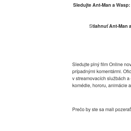
Sledujte Ant-Man a Wasp: 
S
tiahnuť Ant-Man a
Sledujte plný film Online no
prípadnými komentármi. Ofic
v streamovacích službách a ď
komédie, hororu, animácie a
Prečo by ste sa mali pozera