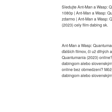
Sledujte Ant-Man a Wasp: Q
1080p | Ant-Man a Wasp: Qua
zdarmo | Ant-Man a Wasp: Q
(2023) cely film dabing sk.
Ant-Man a Wasp: Quantumania
ďalších filmov, či už dlhýc
Quantumania (2023) online? M
dabingom alebo slovenskými
online bez obmedzení? Môžete
dabingom alebo slovenskými 