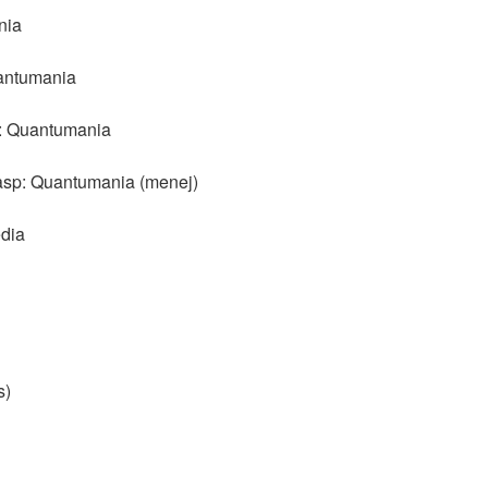
nia
antumania
: Quantumania
sp: Quantumania (menej)
dia
s)