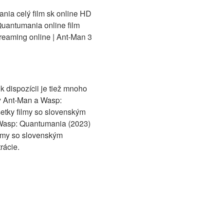
nia celý film sk online HD
Quantumania online film
reaming online | Ant-Man 3
 dispozícii je tiež mnoho
my Ant-Man a Wasp:
šetky filmy so slovenským
 Wasp: Quantumania (2023)
filmy so slovenským
rácie.