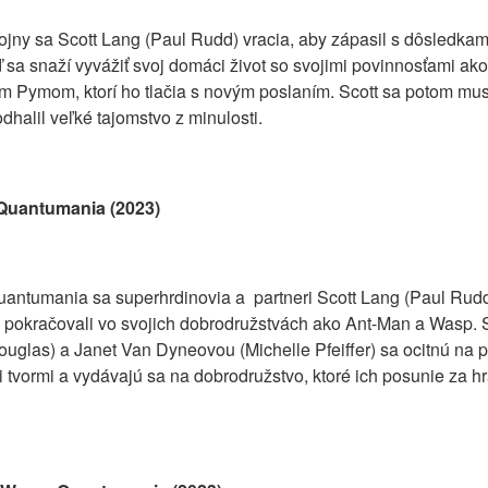
ojny sa Scott Lang (Paul Rudd) vracia, aby zápasil s dôsledkam
 sa snaží vyvážiť svoj domáci život so svojimi povinnosťami ak
Pymom, ktorí ho tlačia s novým poslaním. Scott sa potom musí 
halil veľké tajomstvo z minulosti.
Quantumania (2023)
uantumania sa superhrdinovia a partneri Scott Lang (Paul Ru
aby pokračovali vo svojich dobrodružstvách ako Ant-Man a Wasp.
las) a Janet Van Dyneovou (Michelle Pfeiffer) sa ocitnú na
tvormi a vydávajú sa na dobrodružstvo, ktoré ich posunie za hra