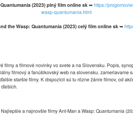
Quantumania (2023) plný film online sk
➥
https://progomovi
wasp-quantumania.html
nd the Wasp: Quantumania (2023) celý film online sk
➥
htt
vé filmy a filmové novinky vo svete a na Slovensku. Popis, syno
iálny filmový a fanúšikovský web na slovensku. zameriavame s
alšie staršie filmy. K dispozícii sú tu rôzne žánre filmov, od ak
 ďalších.
ť Najlepšie a najnovšie filmy Ant-Man a Wasp: Quantumania (2