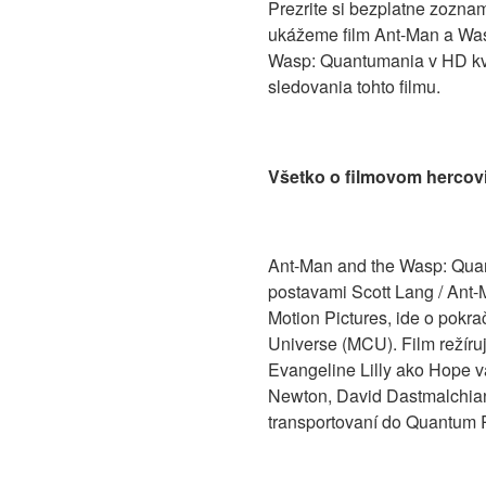
Prezrite si bezplatne zozna
ukážeme film Ant-Man a Was
Wasp: Quantumania v HD kval
sledovania tohto filmu.
Všetko o filmovom hercovi
Ant-Man and the Wasp: Quan
postavami Scott Lang / Ant
Motion Pictures, ide o pokr
Universe (MCU). Film režíru
Evangeline Lilly ako Hope v
Newton, David Dastmalchian,
transportovaní do Quantum 