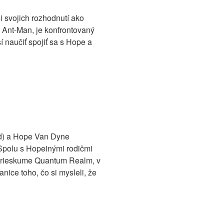
i svojich rozhodnutí ako
o Ant-Man, je konfrontovaný
naučiť spojiť sa s Hope a
dd) a Hope Van Dyne
 Spolu s Hopeinými rodičmi
 prieskume Quantum Realm, v
nice toho, čo si mysleli, že