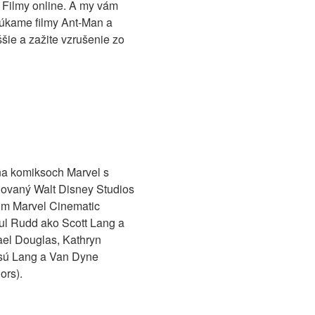
e Filmy online. A my vám
úkame filmy Ant-Man a
ie a zažite vzrušenie zo
na komiksoch Marvel s
uovaný Walt Disney Studios
ilm Marvel Cinematic
ul Rudd ako Scott Lang a
ael Douglas, Kathryn
e sú Lang a Van Dyne
ors).