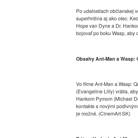
Po udalostiach občianskej v
superhrdina aj ako otec. Keď
Hope van Dyne a Dr. Hankom 
bojovať po boku Wasp, aby od
Obsahy Ant-Man a Wasp: 
Vo filme Ant-Man a Wasp: Q
(Evangeline Lilly) vrátia, 
Hankom Pymom (Michael Doug
kontakte s novými podivnými 
je možné. (CinemArt SK)