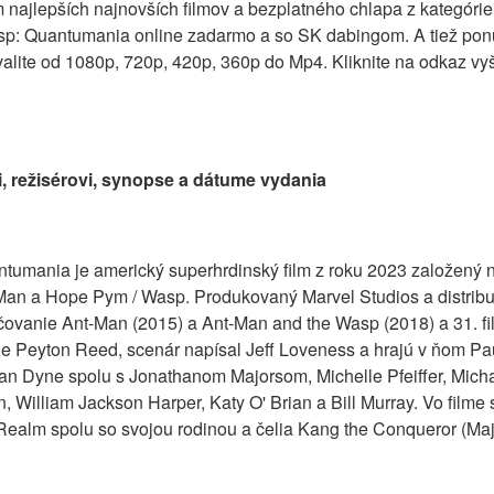
m najlepších najnovších filmov a bezplatného chlapa z kategóri
p: Quantumania online zadarmo a so SK dabingom. A tiež pon
ite od 1080p, 720p, 420p, 360p do Mp4. Kliknite na odkaz vyšš
, režisérovi, synopse a dátume vydania
tumania je americký superhrdinský film z roku 2023 založený 
-Man a Hope Pym / Wasp. Produkovaný Marvel Studios a distrib
ačovanie Ant-Man (2015) a Ant-Man and the Wasp (2018) a 31. f
je Peyton Reed, scenár napísal Jeff Loveness a hrajú v ňom Pa
an Dyne spolu s Jonathanom Majorsom, Michelle Pfeiffer, Mich
 William Jackson Harper, Katy O' Brian a Bill Murray. Vo film
Realm spolu so svojou rodinou a čelia Kang the Conqueror (Maj